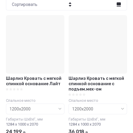
Сортировать
Цена - убывание
Цена - возрастание
Название - Я-А
Название - А-Я
Шарлиз Кровать с мягкой
Шарлиз Кровать с мягкой
спинкой основание Лайт
спинкой основание с
подъем.мех-ом
Спальное место
Спальное место
Габариты ШхВхГ, мм
Габариты ШхВхГ, мм
1284 х 1000 х 2070
1284 х 1000 х 2070
24 199
36 018
р.
р.